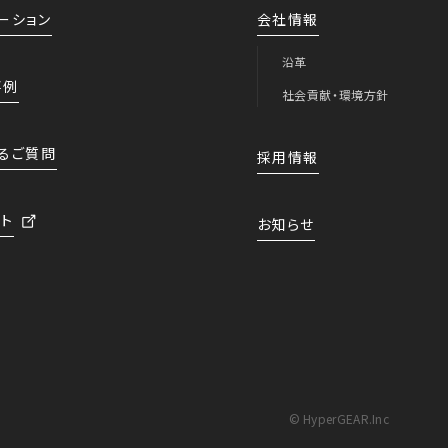
ーション
会社情報
沿革
事例
社会貢献・環境方針
るご質問
採用情報
ト
お知らせ
© HyperGEAR.Inc