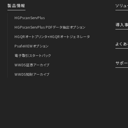
製品情報
ソリュ
HGPscanServPlus
導入
HGPscanServPlus PDFデータ抽出オプション
HGQRオートプリンタ+HGQRオートジェネレータ
よくあ
PsafeVIEWオプション
電子取引スタートパック
サポー
WWDS証憑アーカイブ
WWDS知財アーカイブ