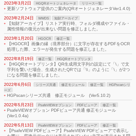
2023年3月2日
HGQRオートジェネレータ
リリース一覧
更新ソフトウェア提供のご案内(QRオートジェネレータVer1.4.0)
2023年2月24日
WWDS
知財アーカイブ
【知財アーカイブ】リストア実行時、フォルダ構成やファイル・
属性情報の復元が出来ない問題を修正しました。
2023年1月20日
HGOCR
修正一覧
【HGOCR】画像の縁（境界部分）に文字が存在するPDFをOCR
処理した際、エラーが発生する問題を修正しました。
2022年8月19日
修正一覧
HGQRオートプリンタ
【HGQRオートプリンタ】QR生成用文字列の設定にて「\」で文
字列を繋いだ場合、生成されたQRでは「\\」のように「\」が2つ
になる問題を修正しました。
2022年6月6日
シリーズ共通
修正モジュール
修正一覧
HGPscanシリ
ーズ
HGPscanシリーズ共通 修正モジュール (Ver5.10.2)
2022年5月23日
PsafeVIEWオプション
PDFビューア
修正一覧
PsafeVIEWオプション PDFビューア共通 修正モジュール
(Ver1.0.4a)
2022年5月13日
PsafeVIEWオプション
PDFビューア
修正一覧
【PsafeVIEW PDFビューア】PsafeVIEW PDFビューアで表示し