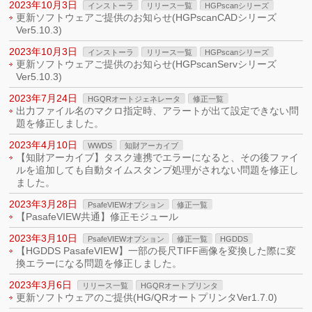
2023年10月3日
インストーラ
リリース一覧
HGPscanシリーズ
更新ソフトウェアご提供のお知らせ(HGPscanCADシリーズ
Ver5.10.3)
2023年10月3日
インストーラ
リリース一覧
HGPscanシリーズ
更新ソフトウェアご提供のお知らせ(HGPscanServシリーズ
Ver5.10.3)
2023年7月24日
HGQRオートジェネレータ
修正一覧
出力ファイル名のマクロ指定時、アラートが出て設定できない問
題を修正しました。
2023年4月10日
WWDS
知財アーカイブ
【知財アーカイブ】タスク連携でエラーになると、その後ファイ
ルを追加しても自動タイムスタンプ処理がされない問題を修正し
ました。
2023年3月28日
PsafeVIEWオプション
修正一覧
【PasafeVIEW共通】修正モジュール
2023年3月10日
PsafeVIEWオプション
修正一覧
HGDDS
【HGDDS PasafeVIEW】一部の長尺TIFF画像を変換した際に変
換エラーになる問題を修正しました。
2023年3月6日
リリース一覧
HGQRオートプリンタ
更新ソフトウェアのご提供(HG/QRオートプリンタVer1.7.0)