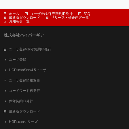
ホーム
ユーザ登録/保守契約ID発行
FAQ
最新版ダウンロード
リリース・修正内容一覧
お知らせ一覧
株式会社ハイパーギア
ユーザ登録/保守契約ID発行
ユーザ登録
HGPscanServ4.5ユーザ
ユーザ登録情報変更
コードワード再発行
保守契約ID発行
最新版ダウンロード
HGPscanシリーズ