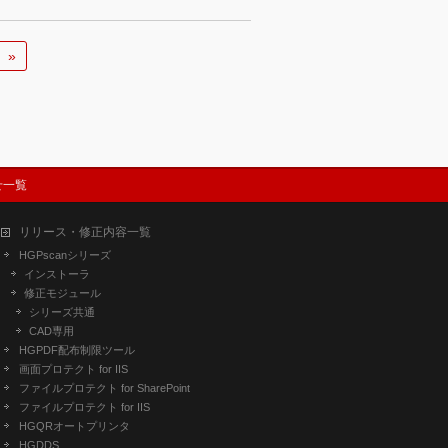
»
せ一覧
リリース・修正内容一覧
HGPscanシリーズ
インストーラ
修正モジュール
シリーズ共通
CAD専用
HGPDF配布制限ツール
画面プロテクト for IIS
ファイルプロテクト for SharePoint
ファイルプロテクト for IIS
HGQRオートプリンタ
HGDDS