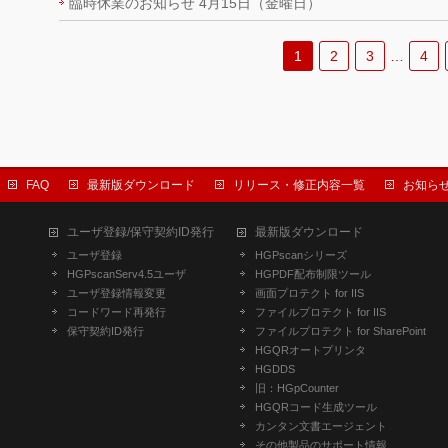
臨時休業のお知らせ 4月15日（金曜日）
1
2
3
…
4
FAQ
最新版ダウンロード
リリース・修正内容一覧
お知ら
ユーザ登録/保守契約ID発行
最新版ダウンロード
ユーザ登録
HGPscanシリーズ
HGPscanServ4.5ユーザ
HGPDF配布制限ツール
ユーザ登録情報変更
画面プロテクト for IIS
コードワード再発行
ファイルプロテクト for IIS
保守契約ID発行
ファイルプロテクト for SharePoint
HGQRオートプリンタ
HGDDS
旧：HGpCounter
HGQRコード生成ツール
カンタン文書エージェント
その他製品のサポート情報