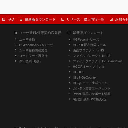
FAQ
最新版ダウンロード
リリース・修正内容一覧
お知ら
ユーザ登録/保守契約ID発行
最新版ダウンロード
ユーザ登録
HGPscanシリーズ
HGPscanServ4.5ユーザ
HGPDF配布制限ツール
ユーザ登録情報変更
画面プロテクト for IIS
コードワード再発行
ファイルプロテクト for IIS
保守契約ID発行
ファイルプロテクト for SharePoint
HGQRオートプリンタ
HGDDS
旧：HGpCounter
HGQRコード生成ツール
カンタン文書エージェント
その他製品のサポート情報
製品別 最新OS対応状況