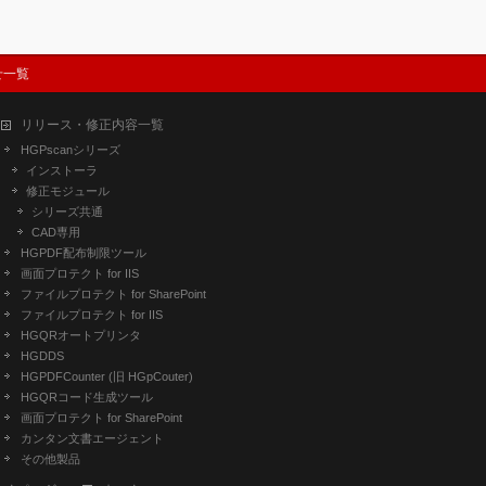
せ一覧
リリース・修正内容一覧
HGPscanシリーズ
インストーラ
修正モジュール
シリーズ共通
CAD専用
HGPDF配布制限ツール
画面プロテクト for IIS
ファイルプロテクト for SharePoint
ファイルプロテクト for IIS
HGQRオートプリンタ
HGDDS
HGPDFCounter (旧 HGpCouter)
HGQRコード生成ツール
画面プロテクト for SharePoint
カンタン文書エージェント
その他製品