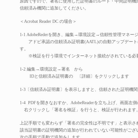
原因ですので、署名に使用した証明書のルート・中間証明機
信頼済み機関に追加してください。
＜Acrobat Reader DC の場合＞
1-1 AdobeRederを開き、編集→環境設定→信頼性管理マネ
アドビ承認の信頼済み証明書(AATL)の自動アップデー
す。
※検証を行う環境でインターネット接続がされている必
1-2 編集→環境設定→署名 から
IDと信頼済み証明書の 〔詳細〕をクリックします
1-3〔信頼済み証明書〕を表示しますと、信頼された証明機
1-4 PDFを開きなおすか、AdobeReaderを立ち上げ、画面
右クリックし「署名を検証」を行うと、検証が行われます
上記手順でも変わらず「署名の完全性は不明です」と表示さ
該当証明書の証明機関の追加が行われていない可能性がござ
次の手順で手動で追加をします