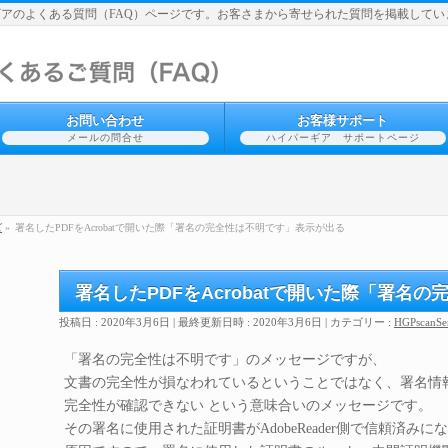
アのよくある質問（FAQ）ページです。お客さまから寄せられた質問を掲載してい
お問い合わせ
お客様サポート
メールの問合せ
ハイパーギア サポートページ
ズ
»
署名したPDFをAcrobatで開いた際「署名の完全性は不明です」表示が出る
署名したPDFをAcrobatで開いた際「署名
投稿日 : 2020年3月6日
最終更新日時 : 2020年3月6日
カテゴリー :
HGPscan
「署名の完全性は不明です」のメッセージですが、
文書の完全性が損なわれているということではなく、署名情
完全性が確認できない という意味合いのメッセージです。
その署名に使用された証明書がAdobeReader側で信頼済み