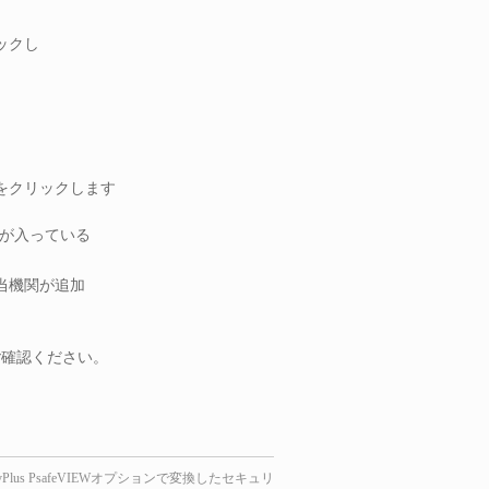
リックし
をクリックします
クが入っている
当機関が追加
ご確認ください。
ervPlus PsafeVIEWオプションで変換したセキュリ