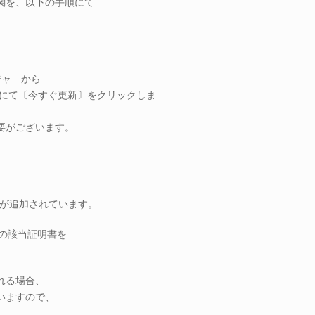
関を、以下の手順にて
ージャ から
トにて〔今すぐ更新〕をクリックしま
要がございます。
関が追加されています。
左側の該当証明書を
。
れる場合、
いますので、