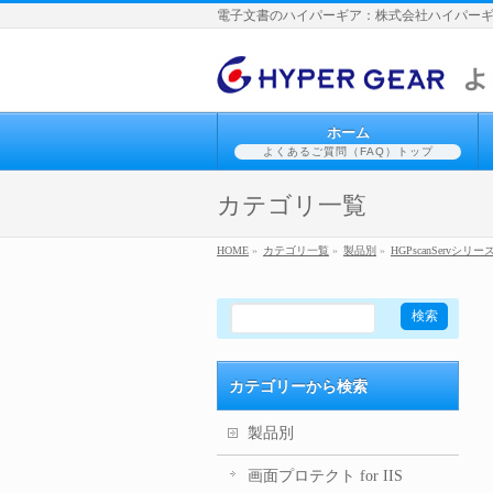
電子文書のハイパーギア：株式会社ハイパーギ
ホーム
よくあるご質問（FAQ）トップ
カテゴリ一覧
HOME
»
カテゴリ一覧
»
製品別
»
HGPscanServシリー
カテゴリーから検索
製品別
画面プロテクト for IIS